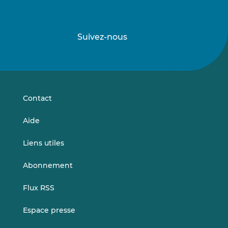
Suivez-nous
Suivez-
Suivez-
nous
nous
sur
sur
LinkedIn
Vimeo
Contact
Aide
Liens utiles
Abonnement
Flux RSS
Espace presse