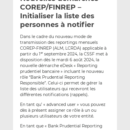
e
g
g
COREP/FINREP –
r
e
e
Initialiser la liste des
p
r
r
personnes à notifier
a
s
s
r
u
u
Dans le cadre du nouveau mode de
e
r
r
transmission des reportings mensuels
m
L
F
COREP-FINREP (ALM, LCRDA) applicable à
a
i
a
partir du 1
septembre 2024, la CSSF met à
er
i
n
c
disposition dès le mardi 6 août 2024, la
l
k
e
nouvelle démarche eDesk « Reporting
e
b
prudentiel bancaire » incluant le nouveau
rôle “Bank Prudential Reporting
d
o
Responsible”. Celui-ci permet de gérer la
I
o
liste des utilisateurs qui recevront les
n
k
différentes notifications (rappels).
En tant qu’ « advanced user » vous pouvez
dès à présent assigner ce rôle à un ou
plusieurs utilisateurs de votre entité.
En tant que « Bank Prudential Reporting