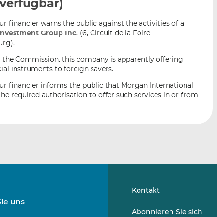
 verfügbar)
n
e
b
d
o
 financier warns the public against the activities of a
I
o
Investment Group Inc.
(6, Circuit de la Foire
n
k
urg).
t
t
o the Commission, this company is apparently offering
e
e
ial instruments to foreign savers.
i
i
l
l
r financier informs the public that Morgan International
e
e
e required authorisation to offer such services in or from
n
n
Kontakt
Sie uns
Folgen
Folgen
Abonnieren Sie sich