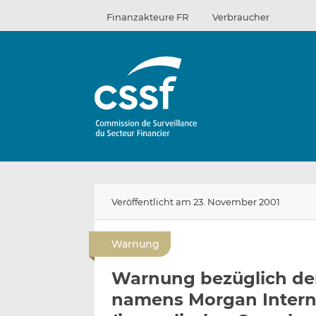
Zum
Finanzakteure FR
Verbraucher
Inhalt
Veröffentlicht am 23. November 2001
Warnung
Warnung bezüglich der 
namens Morgan Interna