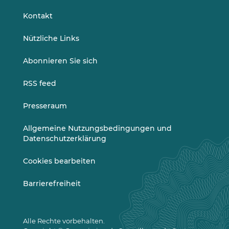
s
LinkedIn
Vimeo
w
Kontakt
a
h
Nützliche Links
l
n
Abonnieren Sie sich
e
u
RSS feed
g
e
Presseraum
l
a
Allgemeine Nutzungsbedingungen und
d
Datenschutzerklärung
e
n
Cookies bearbeiten
)
Barrierefreiheit
Alle Rechte vorbehalten.