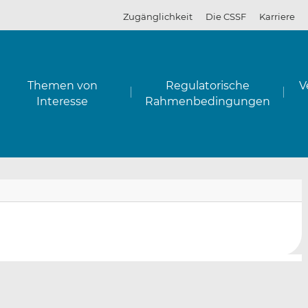
Zugänglichkeit
Die CSSF
Karriere
Themen von
Regulatorische
V
Interesse
Rahmenbedingungen
E-
Auf
Auf
mai
Lin
Fac
an
teil
teil