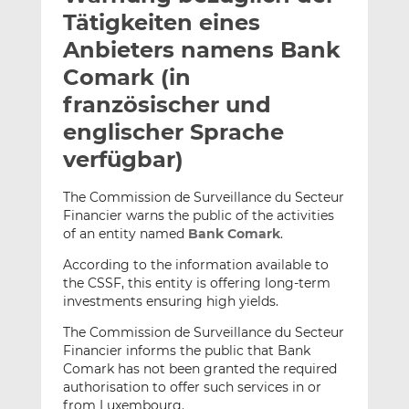
l
n
c
Tätigkeiten eines
a
k
e
Anbieters namens Bank
n
e
b
Comark (in
d
o
I
o
französischer und
n
k
englischer Sprache
t
t
verfügbar)
e
e
i
i
The Commission de Surveillance du Secteur
l
l
Financier warns the public of the activities
e
e
of an entity named
Bank Comark
.
n
n
According to the information available to
the CSSF, this entity is offering long-term
investments ensuring high yields.
The Commission de Surveillance du Secteur
Financier informs the public that Bank
Comark has not been granted the required
authorisation to offer such services in or
from Luxembourg.