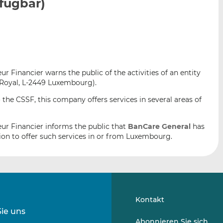
fügbar)
n
e
b
d
o
I
o
n
k
t
t
e
e
 Financier warns the public of the activities of an entity
i
i
 Royal, L-2449 Luxembourg).
l
l
e
e
 the CSSF, this company offers services in several areas of
n
n
ur Financier informs the public that
BanCare General
has
ion to offer such services in or from Luxembourg.
Kontakt
Sie uns
Folgen
Folgen
Abonnieren Sie sich