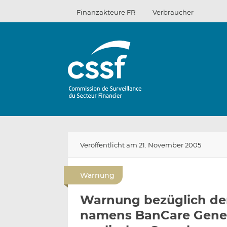
Zum
Finanzakteure FR
Verbraucher
Inhalt
Veröffentlicht am 21. November 2005
Warnung
Warnung bezüglich der 
namens BanCare Genera