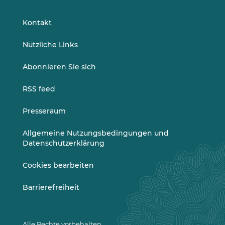
auf
auf
LinkedIn
Vimeo
Kontakt
Nützliche Links
Abonnieren Sie sich
RSS feed
Presseraum
Allgemeine Nutzungsbedingungen und
Datenschutzerklärung
Cookies bearbeiten
Barrierefreiheit
Alle Rechte vorbehalten.