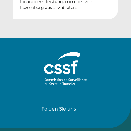
Finanzdienstleistungen in oder von
Luxemburg aus anzubieten.
Folgen Sie uns
Folgen
Folgen
Sie
Sie
uns
uns