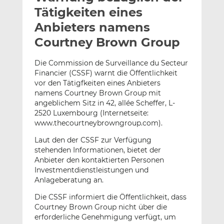
l
n
c
Tätigkeiten eines
a
k
e
Anbieters namens
n
e
b
Courtney Brown Group
d
o
I
o
Die Commission de Surveillance du Secteur
n
k
Financier (CSSF) warnt die Öffentlichkeit
t
t
vor den Tätigfkeiten eines Anbieters
e
e
namens Courtney Brown Group mit
i
i
angeblichem Sitz in 42, allée Scheffer, L-
l
l
2520 Luxembourg (Internetseite:
e
e
www.thecourtneybrowngroup.com).
n
n
Laut den der CSSF zur Verfügung
stehenden Informationen, bietet der
Anbieter den kontaktierten Personen
Investmentdienstleistungen und
Anlageberatung an.
Die CSSF informiert die Öffentlichkeit, dass
Courtney Brown Group nicht über die
erforderliche Genehmigung verfügt, um