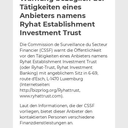
l
n
c
Tätigkeiten eines
a
k
e
Anbieters namens
n
e
b
Ryhat Establishment
d
o
I
o
Investment Trust
n
k
t
t
Die Commission de Surveillance du Secteur
Financier (CSSF) warnt die Öffentlichkeit
e
e
vor den Tätigkeiten eines Anbieters namens
i
i
Ryhat Establishment Investment Trust
l
l
(oder Ryhat-Trust, Ryhat Investment
e
e
Banking) mit angeblichem Sitz in 6-69,
n
n
route d’Esch, L-1470 Luxemburg
(Internetseiten:
http://bizprlog.org/Ryhattrust,
www.ryhattrust.com).
Laut den Informationen, die der CSSF
vorliegen, bietet dieser Anbieter den
kontaktierten Personen verschiedene
Finanzdienstleistungen an.