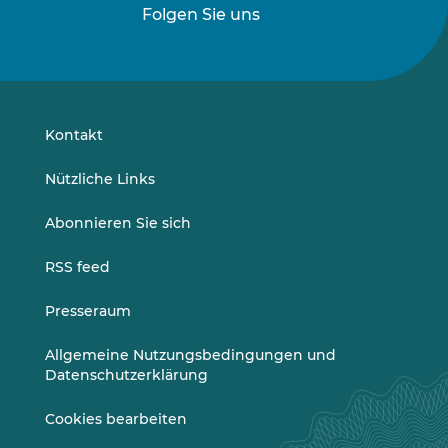
Folgen Sie uns
Folgen
Folgen
Sie
Sie
uns
uns
auf
auf
LinkedIn
Vimeo
Kontakt
Nützliche Links
Abonnieren Sie sich
RSS feed
Presseraum
Allgemeine Nutzungsbedingungen und
Datenschutzerklärung
Cookies bearbeiten