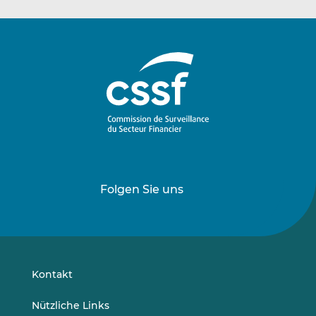
Folgen Sie uns
Folgen
Folgen
Sie
Sie
uns
uns
auf
auf
LinkedIn
Vimeo
Kontakt
Nützliche Links