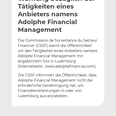
l
n
c
Tätigkeiten eines
a
k
e
Anbieters namens
n
e
b
Adolphe Financial
d
o
I
o
Management
n
k
t
t
Die Commission de Surveillance du Secteur
Financier (CSSF) warnt die Öffentlichkeit
e
e
vor den Tätigkeiten eines Anbieters namens
i
i
Adolphe Financial Management mit
l
l
angeblichem Sitz in Luxemburg
e
e
(Internetseite : www.adolphefinancial.com).
n
n
Die CSSF informiert die Öffentlichkeit, dass
Adolphe Financial Management nicht die
erforderliche Genehmigung hat, um
Finanzdienstleistungen in oder von
Luxemburg aus anzubieten.