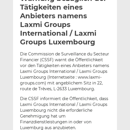
l
n
c
Tätigkeiten eines
a
k
e
Anbieters namens
n
e
b
Laxmi Groups
d
o
I
o
International / Laxmi
n
k
Groups Luxembourg
t
t
e
e
Die Commission de Surveillance du Secteur
i
i
Financier (CSSF) warnt die Öffentlichkeit
l
l
vor den Tätigkeiten eines Anbieters namens
e
e
Laxmi Groups International / Laxmi Groups
Luxembourg (Internetseite : www.laxmi-
n
n
groups.com) mit angeblichem Sitz in 22,
route de Trèves, L-2633 Luxembourg.
Die CSSF informiert die Öffentlichkeit, dass
Laxmi Groups International / Laxmi Groups
Luxembourg nicht die erforderliche
Genehmigung hat um
Finanzdienstleistungen in oder von
Luxemburg aus anzubieten.