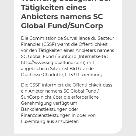
l
n
c
Tätigkeiten eines
a
k
e
Anbieters namens SC
n
e
b
Global Fund/SunCorp
d
o
I
o
Die Commission de Surveillance du Secteur
n
k
Financier (CSSF) warnt die Öffentlichkeit
t
t
vor den Tätigkeiten eines Anbieters namens
e
e
SC Global Fund / SunCorp (Internetseite :
i
i
http://www.scglobalfund.com) mit
l
l
angeblichem Sitz in 51 Bld Grande
e
e
Duchesse Charlotte, L-1331 Luxemburg.
n
n
Die CSSF informiert die Öffentlichkeit dass
ein Anieter namens SC Global Fund /
SunCorp nicht über die erforderliche
Genehmigung verfügt um
Bankdienstleistungen oder
Finanzdienstleistungen in oder von
Luxemburg aus anzubieten.