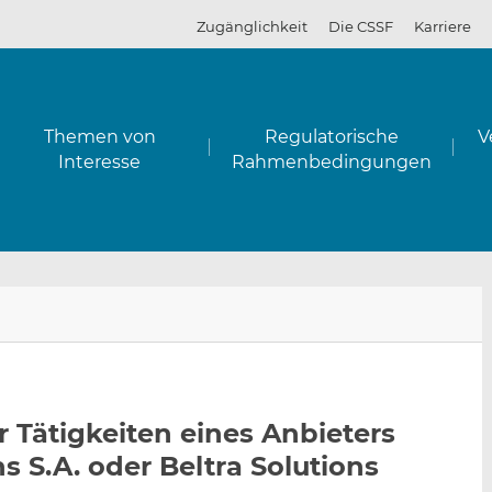
Zugänglichkeit
Die CSSF
Karriere
Themen von
Regulatorische
V
Interesse
Rahmenbedingungen
E
A
A
-
u
u
m
f
f
a
L
F
i
i
a
 Tätigkeiten eines Anbieters
l
n
c
s S.A. oder Beltra Solutions
a
k
e