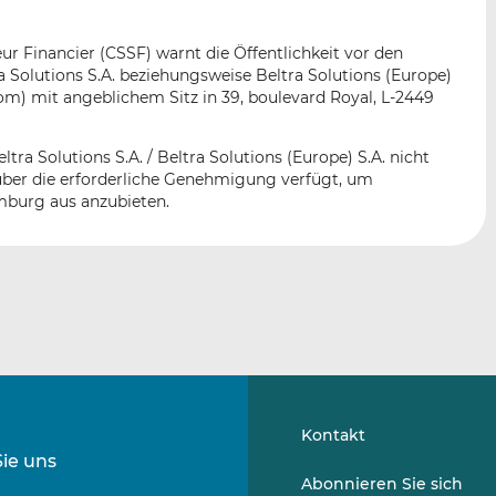
n
e
b
d
o
r Financier (CSSF) warnt die Öffentlichkeit vor den
I
o
a Solutions S.A. beziehungsweise Beltra Solutions (Europe)
n
k
com) mit angeblichem Sitz in 39, boulevard Royal, L-2449
t
t
e
e
ltra Solutions S.A. / Beltra Solutions (Europe) S.A. nicht
i
i
über die erforderliche Genehmigung verfügt, um
l
l
mburg aus anzubieten.
e
e
n
n
Kontakt
Sie uns
Folgen
Folgen
Abonnieren Sie sich