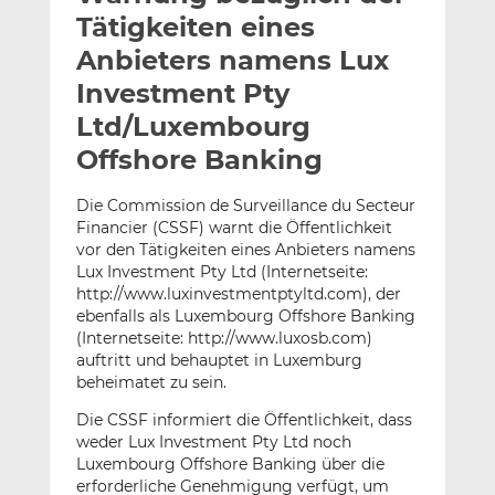
l
n
c
Tätigkeiten eines
a
k
e
Anbieters namens Lux
n
e
b
Investment Pty
d
o
I
o
Ltd/Luxembourg
n
k
Offshore Banking
t
t
e
e
Die Commission de Surveillance du Secteur
i
i
Financier (CSSF) warnt die Öffentlichkeit
l
l
vor den Tätigkeiten eines Anbieters namens
e
e
Lux Investment Pty Ltd (Internetseite:
http://www.luxinvestmentptyltd.com), der
n
n
ebenfalls als Luxembourg Offshore Banking
(Internetseite: http://www.luxosb.com)
auftritt und behauptet in Luxemburg
beheimatet zu sein.
Die CSSF informiert die Öffentlichkeit, dass
weder Lux Investment Pty Ltd noch
Luxembourg Offshore Banking über die
erforderliche Genehmigung verfügt, um