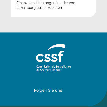
Finanzdienstleistungen in oder von
Luxemburg aus anzubieten.
Folgen Sie uns
Folgen
Folgen
Sie
Sie
uns
uns