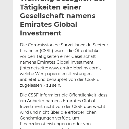
l
n
c
Tätigkeiten einer
a
k
e
Gesellschaft namens
n
e
b
Emirates Global
d
o
I
o
Investment
n
k
t
t
Die Commission de Surveillance du Secteur
Financier (CSSF) warnt die Öffentlichkeit
e
e
vor den Tätigkeiten einer Gesellschaft
i
i
namens Emirates Global Investment
l
l
(Internetseite: www.emirglobalinv.com),
e
e
welche Wertpapierdienstleistungen
n
n
anbietet und behauptet von der CSSF «
zugelassen » zu sein.
Die CSSF informiert die Öffentlichkeit, dass
ein Anbieter namens Emirates Global
Investment nicht von der CSSF überwacht
wird und nicht über die erforderlichen
Genehmigungen verfügt, um
Finanzdienstleistungen in oder von