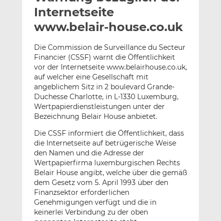
l
n
c
Internetseite
a
k
e
www.belair-house.co.uk
n
e
b
d
o
Die Commission de Surveillance du Secteur
I
o
Financier (CSSF) warnt die Öffentlichkeit
n
k
vor der Internetseite www.belairhouse.co.uk,
t
t
auf welcher eine Gesellschaft mit
angeblichem Sitz in 2 boulevard Grande-
e
e
Duchesse Charlotte, in L-1330 Luxemburg,
i
i
Wertpapierdienstleistungen unter der
l
l
Bezeichnung Belair House anbietet.
e
e
n
n
Die CSSF informiert die Öffentlichkeit, dass
die Internetseite auf betrügerische Weise
den Namen und die Adresse der
Wertpapierfirma luxemburgischen Rechts
Belair House angibt, welche über die gemäß
dem Gesetz vom 5. April 1993 über den
Finanzsektor erforderlichen
Genehmigungen verfügt und die in
keinerlei Verbindung zu der oben