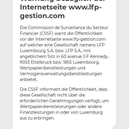
l
n
c
Internetseite www.lfp-
a
k
e
gestion.com
n
e
b
d
o
Die Commission de Surveillance du Secteur
I
o
Financier (CSSF) warnt die Öffentlichkeit
n
k
vor der Internetseite www.lfp-gestion.com
t
t
auf welcher eine Gesellschaft namens LFP
Luxembourg S.A. bzw. LFP S.A., mit
e
e
angeblichem Sitz in 60 avenue J-F Kennedy,
i
i
9053 Ettelbruck bzw. 1855 Luxembourg,
l
l
Wertpapierdienstleistungen und
e
e
Vermögensverwaltungsdienstleistungen
n
n
anbietet.
Die CSSF informiert die Öffentlichkeit, dass
diese Gesellschaft nicht über die
erforderlichen Genehmigungen verfügt, um
Wertpapierdienstleistungen oder andere
Finanzleistungen in oder von Luxemburg
aus zu erbringen.