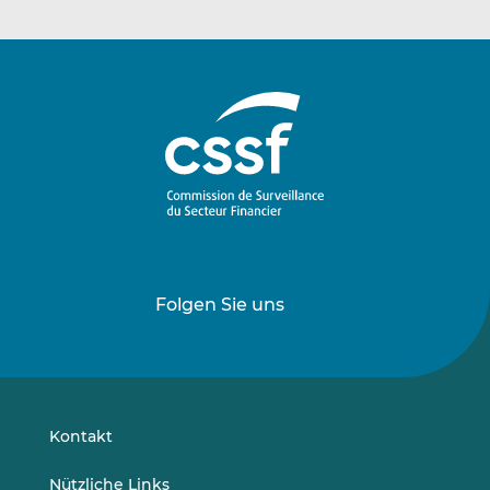
Folgen Sie uns
Folgen
Folgen
Sie
Sie
uns
uns
auf
auf
LinkedIn
Vimeo
Kontakt
Nützliche Links