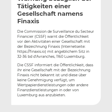
l
n
c
Tätigkeiten einer
a
k
e
Gesellschaft namens
n
e
b
Finaxis
d
o
I
o
Die Commission de Surveillance du Secteur
n
k
Financier (CSSF) warnt die Öffentlichkeit
t
t
vor den Aktivitäten einer Gesellschaft mit
e
e
der Bezeichnung Finaxis (Internetseite:
i
i
https://finaxis.io) mit angeblichem Sitz in
l
l
32-36 bd d’Avranches, 1160 Luxemburg.
e
e
Die CSSF informiert die Öffentlichkeit, dass
n
n
ihr eine Gesellschaft mit der Bezeichnung
Finaxis nicht bekannt ist und diese über
keine Genehmigung verfügt, um
Wertpapierdienstleistungen oder andere
Finanzdienstleistungen in oder von
Luxemburg aus anzubieten.