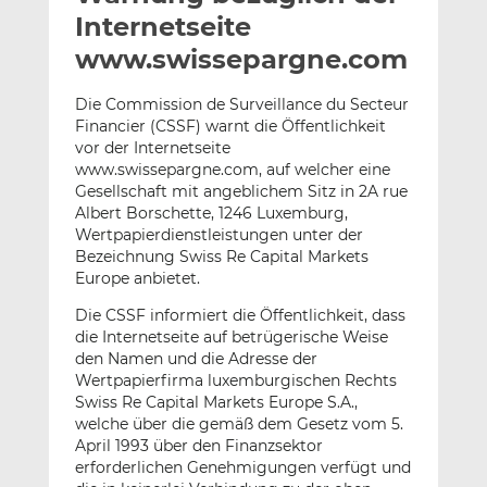
l
n
c
Internetseite
a
k
e
www.swissepargne.com
n
e
b
d
o
Die Commission de Surveillance du Secteur
I
o
Financier (CSSF) warnt die Öffentlichkeit
n
k
vor der Internetseite
t
t
www.swissepargne.com, auf welcher eine
Gesellschaft mit angeblichem Sitz in 2A rue
e
e
Albert Borschette, 1246 Luxemburg,
i
i
Wertpapierdienstleistungen unter der
l
l
Bezeichnung Swiss Re Capital Markets
e
e
Europe anbietet.
n
n
Die CSSF informiert die Öffentlichkeit, dass
die Internetseite auf betrügerische Weise
den Namen und die Adresse der
Wertpapierfirma luxemburgischen Rechts
Swiss Re Capital Markets Europe S.A.,
welche über die gemäß dem Gesetz vom 5.
April 1993 über den Finanzsektor
erforderlichen Genehmigungen verfügt und