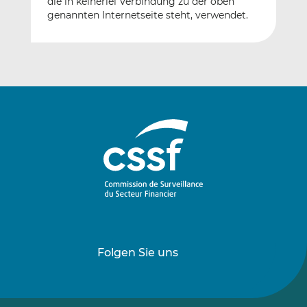
die in keinerlei Verbindung zu der oben
genannten Internetseite steht, verwendet.
Folgen Sie uns
Folgen
Folgen
Sie
Sie
uns
uns