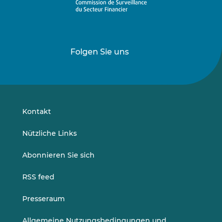
Folgen Sie uns
Folgen
Folgen
Sie
Sie
uns
uns
auf
auf
LinkedIn
Vimeo
Kontakt
Nützliche Links
Abonnieren Sie sich
RSS feed
Presseraum
Allgemeine Nutzungsbedingungen und