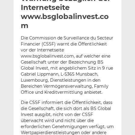
l
n
c
Internetseite
a
k
e
www.bsglobalinvest.co
n
e
b
m
d
o
I
o
Die Commission de Surveillance du Secteur
n
k
Financier (CSSF) warnt die Öffentlichkeit
t
t
vor der Internetseite
e
e
www.bsglobalinvest.com, auf welcher eine
i
i
Gesellschaft unter der Bezeichnung BS
l
l
Global Invest, mit angeblichem Sitz in 9 rue
e
e
Gabriel Lippmann, L-5365 Munsbach,
Luxembourg, Dienstleistungen in den
n
n
Bereichen Vermögensverwaltung, Family
Office und Kreditvermittlung anbietet.
Die CSSF informiert die Öffentlichkeit, dass
die Gesellschaft, die sich dort als BS Global
Invest ausgibt, nicht von der CSSF
überwacht wird und nicht über die
erforderlichen Genehmigungen verfügt, um
Wertpapierdienstleistungen oder andere