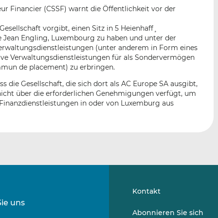
n
e
b
r Financier (CSSF) warnt die Öffentlichkeit vor der
d
o
I
o
sellschaft vorgibt, einen Sitz in 5 Heienhaff¸
n
k
e Jean Engling, Luxembourg zu haben und unter der
waltungsdienstleistungen (unter anderem in Form eines
t
t
ative Verwaltungsdienstleistungen für als Sondervermögen
e
e
mmun de placement) zu erbringen.
i
i
l
l
ss die Gesellschaft, die sich dort als AC Europe SA ausgibt,
nicht über die erforderlichen Genehmigungen verfügt, um
e
e
 Finanzdienstleistungen in oder von Luxemburg aus
n
n
Kontakt
Sie uns
Folgen
Folgen
Abonnieren Sie sich