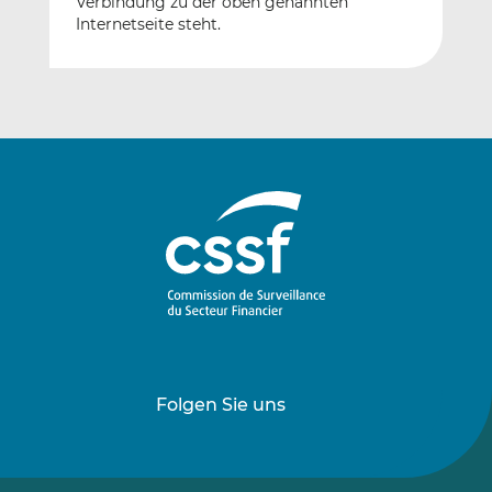
Verbindung zu der oben genannten
Internetseite steht.
Folgen Sie uns
Folgen
Folgen
Sie
Sie
uns
uns