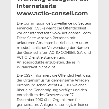
l
n
c
Internetseite
a
k
e
www.actio-conseil.com
n
e
b
d
o
Die Commission de Surveillance du Secteur
I
o
Financier (CSSF) warnt die Öffentlichkeit
n
k
vor der Internetseite www.actioconseil.com.
t
t
Diese Seite wird von Personen mit
unlauteren Absichten betrieben, um unter
e
e
missbräuchlicher Verwendung der Namen
i
i
der Gesellschaften ACTIO CONSEIL S.A. und
l
l
ACTIO Dienstleistungen und
e
e
Anlageprodukte anzubieten, die es in
n
n
Wirklichkeit nicht gibt.
Die CSSF informiert die Öffentlichkeit, dass
der Organismus für gemeinsame Anlagen
luxemburgischen Rechts ACTIO, welcher
über eine Genehmigung verfügt und den
Vorschriften des Gesetzes vom 17.
Dezember 2010 über Organismen für
gemeinsame Anlagen unterliegt, in keiner