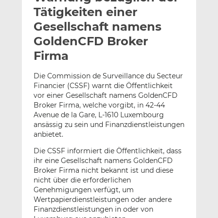
l
n
c
Tätigkeiten einer
a
k
e
Gesellschaft namens
n
e
b
GoldenCFD Broker
d
o
I
o
Firma
n
k
t
t
Die Commission de Surveillance du Secteur
Financier (CSSF) warnt die Öffentlichkeit
e
e
vor einer Gesellschaft namens GoldenCFD
i
i
Broker Firma, welche vorgibt, in 42-44
l
l
Avenue de la Gare, L-1610 Luxembourg
e
e
ansässig zu sein und Finanzdienstleistungen
n
n
anbietet.
Die CSSF informiert die Öffentlichkeit, dass
ihr eine Gesellschaft namens GoldenCFD
Broker Firma nicht bekannt ist und diese
nicht über die erforderlichen
Genehmigungen verfügt, um
Wertpapierdienstleistungen oder andere
Finanzdienstleistungen in oder von