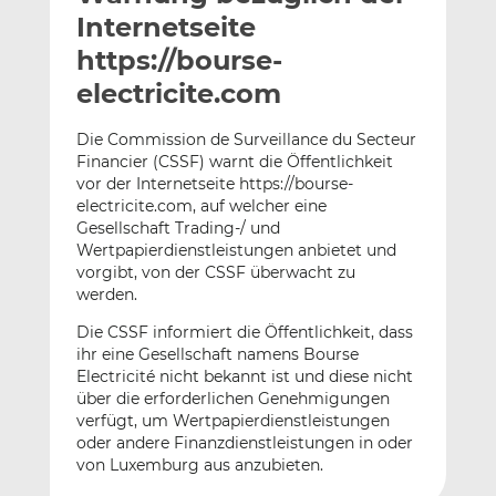
l
n
c
Internetseite
a
k
e
https://bourse-
n
e
b
electricite.com
d
o
I
o
Die Commission de Surveillance du Secteur
n
k
Financier (CSSF) warnt die Öffentlichkeit
t
t
vor der Internetseite https://bourse-
e
e
electricite.com, auf welcher eine
i
i
Gesellschaft Trading-/ und
l
l
Wertpapierdienstleistungen anbietet und
e
e
vorgibt, von der CSSF überwacht zu
werden.
n
n
Die CSSF informiert die Öffentlichkeit, dass
ihr eine Gesellschaft namens Bourse
Electricité nicht bekannt ist und diese nicht
über die erforderlichen Genehmigungen
verfügt, um Wertpapierdienstleistungen
oder andere Finanzdienstleistungen in oder
von Luxemburg aus anzubieten.