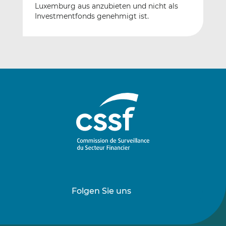
Luxemburg aus anzubieten und nicht als
Investmentfonds genehmigt ist.
Folgen Sie uns
Folgen
Folgen
Sie
Sie
uns
uns