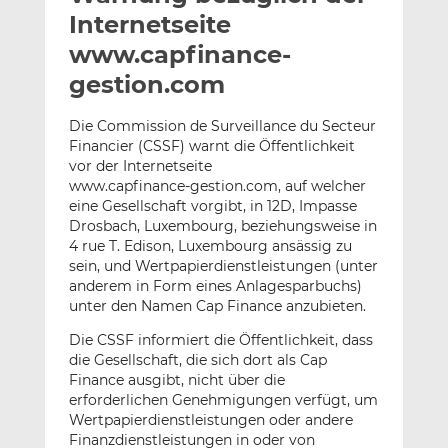
l
n
c
Internetseite
a
k
e
www.capfinance-
n
e
b
gestion.com
d
o
I
o
Die Commission de Surveillance du Secteur
n
k
Financier (CSSF) warnt die Öffentlichkeit
t
t
vor der Internetseite
e
e
www.capfinance-gestion.com, auf welcher
i
i
eine Gesellschaft vorgibt, in 12D, Impasse
l
l
Drosbach, Luxembourg, beziehungsweise in
e
e
4 rue T. Edison, Luxembourg ansässig zu
sein, und Wertpapierdienstleistungen (unter
n
n
anderem in Form eines Anlagesparbuchs)
unter den Namen Cap Finance anzubieten.
Die CSSF informiert die Öffentlichkeit, dass
die Gesellschaft, die sich dort als Cap
Finance ausgibt, nicht über die
erforderlichen Genehmigungen verfügt, um
Wertpapierdienstleistungen oder andere
Finanzdienstleistungen in oder von