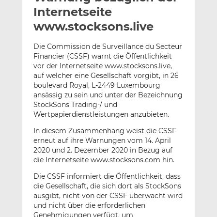
l
n
c
Internetseite
a
k
e
www.stocksons.live
n
e
b
d
o
Die Commission de Surveillance du Secteur
I
o
Financier (CSSF) warnt die Öffentlichkeit
n
k
vor der Internetseite www.stocksons.live,
t
t
auf welcher eine Gesellschaft vorgibt, in 26
boulevard Royal, L-2449 Luxembourg
e
e
ansässig zu sein und unter der Bezeichnung
i
i
StockSons Trading-/ und
l
l
Wertpapierdienstleistungen anzubieten.
e
e
n
n
In diesem Zusammenhang weist die CSSF
erneut auf ihre Warnungen vom 14. April
2020 und 2. Dezember 2020 in Bezug auf
die Internetseite www.stocksons.com hin.
Die CSSF informiert die Öffentlichkeit, dass
die Gesellschaft, die sich dort als StockSons
ausgibt, nicht von der CSSF überwacht wird
und nicht über die erforderlichen
Genehmigungen verfügt, um