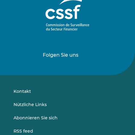
Folgen Sie uns
Folgen
Folgen
Sie
Sie
uns
uns
auf
auf
LinkedIn
Vimeo
Kontakt
Nützliche Links
Abonnieren Sie sich
RSS feed