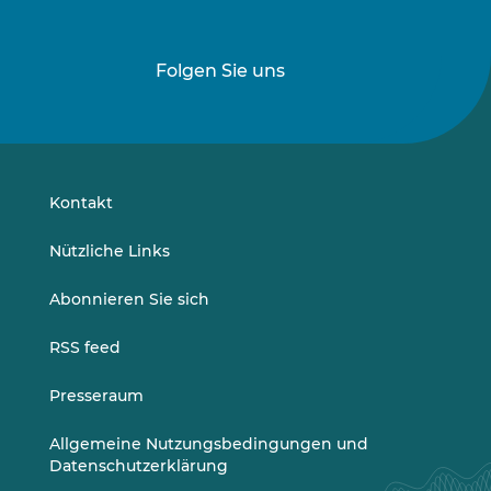
Folgen Sie uns
Folgen
Folgen
Sie
Sie
uns
uns
auf
auf
LinkedIn
Vimeo
Kontakt
Nützliche Links
Abonnieren Sie sich
RSS feed
Presseraum
Allgemeine Nutzungsbedingungen und
Datenschutzerklärung