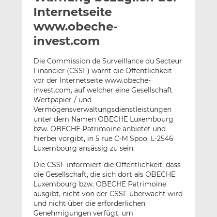
l
n
c
Internetseite
a
k
e
www.obeche-
n
e
b
invest.com
d
o
I
o
Die Commission de Surveillance du Secteur
n
k
Financier (CSSF) warnt die Öffentlichkeit
t
t
vor der Internetseite www.obeche-
e
e
invest.com, auf welcher eine Gesellschaft
i
i
Wertpapier-/ und
l
l
Vermögensverwaltungsdienstleistungen
e
e
unter dem Namen OBECHE Luxembourg
bzw. OBECHE Patrimoine anbietet und
n
n
hierbei vorgibt, in 5 rue C-M Spoo, L-2546
Luxembourg ansässig zu sein.
Die CSSF informiert die Öffentlichkeit, dass
die Gesellschaft, die sich dort als OBECHE
Luxembourg bzw. OBECHE Patrimoine
ausgibt, nicht von der CSSF überwacht wird
und nicht über die erforderlichen
Genehmigungen verfügt, um