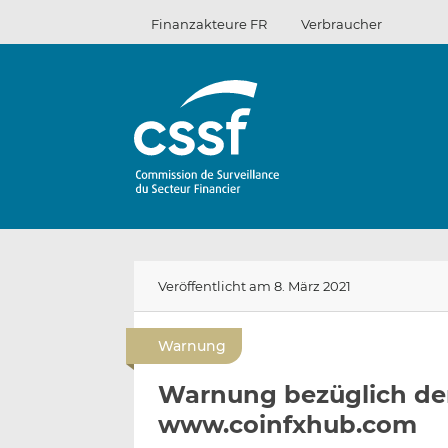
Zum
Finanzakteure FR
Verbraucher
Inhalt
Veröffentlicht am 8. März 2021
Warnung
Warnung bezüglich der
www.coinfxhub.com