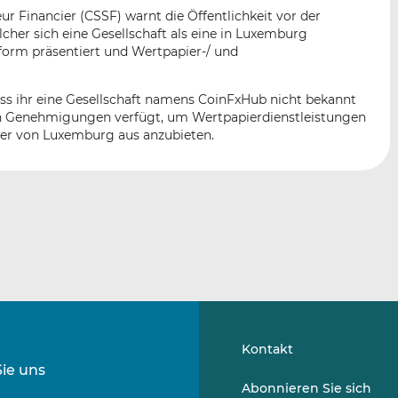
n
e
b
r Financier (CSSF) warnt die Öffentlichkeit vor der
d
o
cher sich eine Gesellschaft als eine in Luxemburg
I
o
tform präsentiert und Wertpapier-/ und
n
k
t
t
dass ihr eine Gesellschaft namens CoinFxHub nicht bekannt
e
e
chen Genehmigungen verfügt, um Wertpapierdienstleistungen
i
i
der von Luxemburg aus anzubieten.
l
l
e
e
n
n
Kontakt
Sie uns
Folgen
Folgen
Abonnieren Sie sich