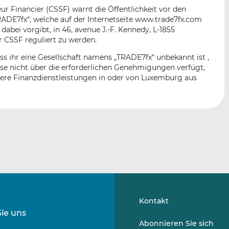
n
e
b
r Financier (CSSF) warnt die Öffentlichkeit vor den
d
o
RADE7fx“, welche auf der Internetseite www.trade7fx.com
I
o
abei vorgibt, in 46, avenue J.-F. Kennedy, L-1855
n
k
 CSSF reguliert zu werden.
t
t
ass ihr eine Gesellschaft namens „TRADE7fx“ unbekannt ist ,
e
e
ese nicht über die erforderlichen Genehmigungen verfügt,
i
i
ere Finanzdienstleistungen in oder von Luxemburg aus
l
l
e
e
n
n
Kontakt
Sie uns
Folgen
Folgen
Abonnieren Sie sich