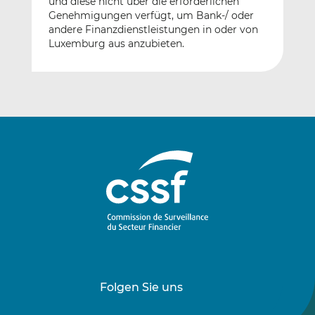
und diese nicht über die erforderlichen
Genehmigungen verfügt, um Bank-/ oder
andere Finanzdienstleistungen in oder von
Luxemburg aus anzubieten.
Folgen Sie uns
Folgen
Folgen
Sie
Sie