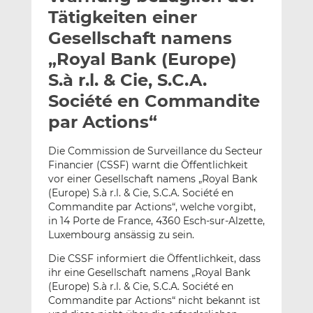
l
n
c
Tätigkeiten einer
a
k
e
Gesellschaft namens
n
e
b
„Royal Bank (Europe)
d
o
I
o
S.à r.l. & Cie, S.C.A.
n
k
Société en Commandite
t
t
par Actions“
e
e
i
i
Die Commission de Surveillance du Secteur
l
l
Financier (CSSF) warnt die Öffentlichkeit
e
e
vor einer Gesellschaft namens „Royal Bank
n
n
(Europe) S.à r.l. & Cie, S.C.A. Société en
Commandite par Actions“, welche vorgibt,
in 14 Porte de France, 4360 Esch-sur-Alzette,
Luxembourg ansässig zu sein.
Die CSSF informiert die Öffentlichkeit, dass
ihr eine Gesellschaft namens „Royal Bank
(Europe) S.à r.l. & Cie, S.C.A. Société en
Commandite par Actions“ nicht bekannt ist