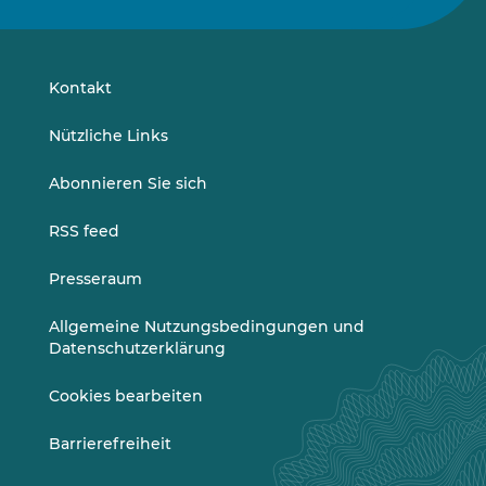
uns
uns
auf
auf
LinkedIn
Vimeo
Kontakt
Nützliche Links
Abonnieren Sie sich
RSS feed
Presseraum
Allgemeine Nutzungsbedingungen und
Datenschutzerklärung
Cookies bearbeiten
Barrierefreiheit