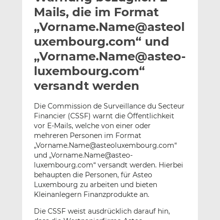
l
n
c
Mails, die im Format
a
k
e
„Vorname.Name@asteol
n
e
b
uxembourg.com“ und
d
o
I
o
„Vorname.Name@asteo-
n
k
luxembourg.com“
t
t
versandt werden
e
e
i
i
Die Commission de Surveillance du Secteur
l
l
Financier (CSSF) warnt die Öffentlichkeit
e
e
vor E-Mails, welche von einer oder
n
n
mehreren Personen im Format
„Vorname.Name@asteoluxembourg.com“
und „Vorname.Name@asteo-
luxembourg.com“ versandt werden. Hierbei
behaupten die Personen, für Asteo
Luxembourg zu arbeiten und bieten
Kleinanlegern Finanzprodukte an.
Die CSSF weist ausdrücklich darauf hin,