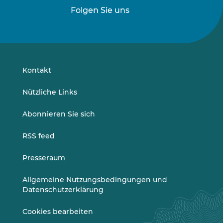
Folgen Sie uns
Folgen
Folgen
Sie
Sie
uns
uns
auf
auf
LinkedIn
Vimeo
Kontakt
Nützliche Links
Abonnieren Sie sich
RSS feed
Presseraum
Allgemeine Nutzungsbedingungen und
Datenschutzerklärung
Cookies bearbeiten