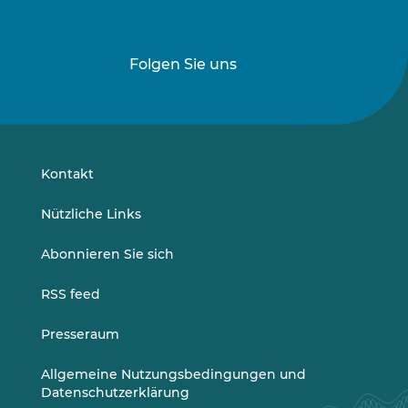
Folgen Sie uns
Folgen
Folgen
Sie
Sie
uns
uns
auf
auf
LinkedIn
Vimeo
Kontakt
Nützliche Links
Abonnieren Sie sich
RSS feed
Presseraum
Allgemeine Nutzungsbedingungen und
Datenschutzerklärung