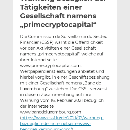
l
n
c
Tätigkeiten einer
a
k
e
Gesellschaft namens
n
e
b
„primecryptocapital“
d
o
I
o
Die Commission de Surveillance du Secteur
n
k
Financier (CSSF) warnt die Öffentlichkeit
t
t
vor den Aktivitäten einer Gesellschaft
e
e
namens „primecryptocapital“, welche auf
i
i
ihrer Internetseite
l
l
www.primecryptocapital.com,
e
e
Wertpapierdienstleistungen anbietet und
hierbei vorgibt, in einer Geschäftsbeziehung
n
n
mit einer Gesellschaft namens „Banc de
Luxembourg“ zu stehen. Die CSSF verweist
in diesem Zusammenhang auf ihre
Warnung vom 16. Februar 2021 bezüglich
der Internetseite
www.bancdeluxembourg.com
(
https://www.cssf.lu/de/2021/02/warnung-
bezueglich-der-internetseite-www-
bancdeluxembourg-com/
).