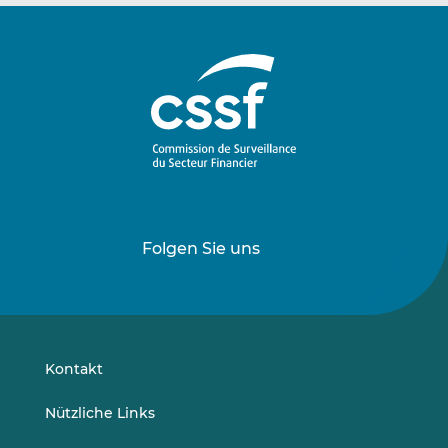
Folgen Sie uns
Folgen
Folgen
Sie
Sie
uns
uns
auf
auf
LinkedIn
Vimeo
Kontakt
Nützliche Links