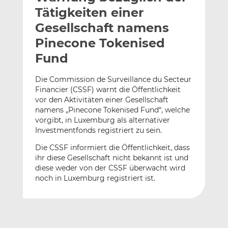
l
n
c
Tätigkeiten einer
a
k
e
Gesellschaft namens
n
e
b
Pinecone Tokenised
d
o
I
o
Fund
n
k
t
t
Die Commission de Surveillance du Secteur
Financier (CSSF) warnt die Öffentlichkeit
e
e
vor den Aktivitäten einer Gesellschaft
i
i
namens „Pinecone Tokenised Fund“, welche
l
l
vorgibt, in Luxemburg als alternativer
e
e
Investmentfonds registriert zu sein.
n
n
Die CSSF informiert die Öffentlichkeit, dass
ihr diese Gesellschaft nicht bekannt ist und
diese weder von der CSSF überwacht wird
noch in Luxemburg registriert ist.