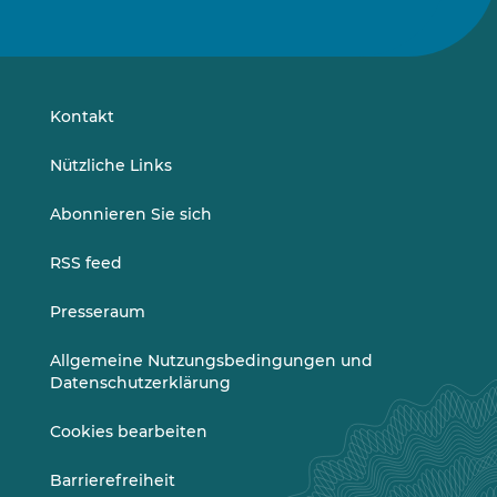
Sie
Sie
uns
uns
auf
auf
LinkedIn
Vimeo
Kontakt
Nützliche Links
Abonnieren Sie sich
RSS feed
Presseraum
Allgemeine Nutzungsbedingungen und
Datenschutzerklärung
Cookies bearbeiten
Barrierefreiheit