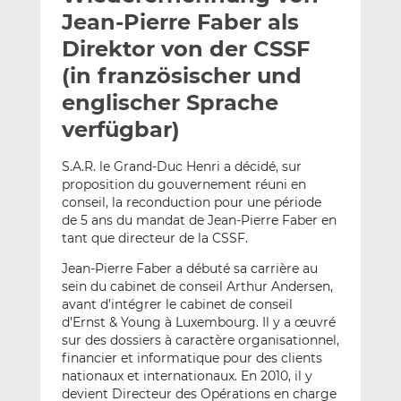
l
n
c
Jean-Pierre Faber als
a
k
e
Direktor von der CSSF
n
e
b
(in französischer und
d
o
I
o
englischer Sprache
n
k
verfügbar)
t
t
e
e
S.A.R. le Grand-Duc Henri a décidé, sur
i
i
proposition du gouvernement réuni en
l
l
conseil, la reconduction pour une période
e
e
de 5 ans du mandat de Jean-Pierre Faber en
tant que directeur de la CSSF.
n
n
Jean-Pierre Faber a débuté sa carrière au
sein du cabinet de conseil Arthur Andersen,
avant d’intégrer le cabinet de conseil
d’Ernst & Young à Luxembourg. Il y a œuvré
sur des dossiers à caractère organisationnel,
financier et informatique pour des clients
nationaux et internationaux. En 2010, il y
devient Directeur des Opérations en charge