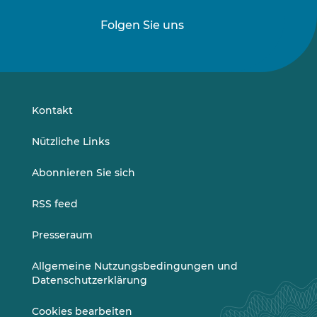
Folgen Sie uns
Folgen
Folgen
Sie
Sie
uns
uns
auf
auf
LinkedIn
Vimeo
Kontakt
Nützliche Links
Abonnieren Sie sich
RSS feed
Presseraum
Allgemeine Nutzungsbedingungen und
Datenschutzerklärung
Cookies bearbeiten