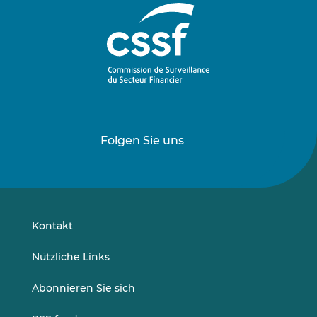
Folgen Sie uns
Folgen
Folgen
Sie
Sie
uns
uns
auf
auf
LinkedIn
Vimeo
Kontakt
Nützliche Links
Abonnieren Sie sich