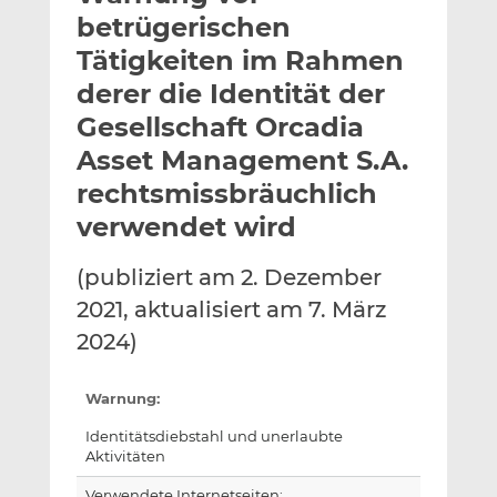
l
n
c
betrügerischen
a
k
e
Tätigkeiten im Rahmen
n
e
b
derer die Identität der
d
o
I
o
Gesellschaft Orcadia
n
k
Asset Management S.A.
t
t
rechtsmissbräuchlich
e
e
verwendet wird
i
i
l
l
e
e
(publiziert am 2. Dezember
n
n
2021, aktualisiert am 7. März
2024)
Warnung:
Identitätsdiebstahl und unerlaubte
Aktivitäten
Verwendete Internetseiten: