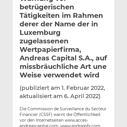
l
n
c
betrügerischen
a
k
e
Tätigkeiten im Rahmen
n
e
b
derer der Name der in
d
o
I
o
Luxemburg
n
k
zugelassenen
t
t
Wertpapierfirma,
e
e
Andreas Capital S.A., auf
i
i
l
l
missbräuchliche Art une
e
e
Weise verwendet wird
n
n
(publiziert am 1. Februar 2022,
aktualisiert am 6. April 2022)
Die Commission de Surveillance du Secteur
Financier (CSSF) warnt die Öffentlichkeit
vor den Internetseiten www.acces-
andreascapital.com, www.andreasfx.com,