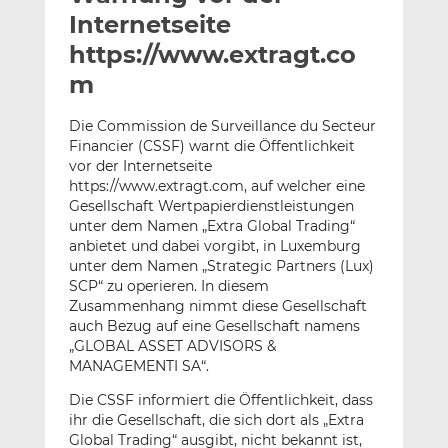
l
n
c
Internetseite
a
k
e
https://www.extragt.co
n
e
b
m
d
o
I
o
Die Commission de Surveillance du Secteur
n
k
Financier (CSSF) warnt die Öffentlichkeit
t
t
vor der Internetseite
e
e
https://www.extragt.com, auf welcher eine
i
i
Gesellschaft Wertpapierdienstleistungen
l
l
unter dem Namen „Extra Global Trading“
e
e
anbietet und dabei vorgibt, in Luxemburg
unter dem Namen „Strategic Partners (Lux)
n
n
SCP“ zu operieren. In diesem
Zusammenhang nimmt diese Gesellschaft
auch Bezug auf eine Gesellschaft namens
„GLOBAL ASSET ADVISORS &
MANAGEMENTI SA“.
Die CSSF informiert die Öffentlichkeit, dass
ihr die Gesellschaft, die sich dort als „Extra
Global Trading“ ausgibt, nicht bekannt ist,