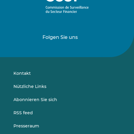
Folgen Sie uns
Folgen
Folgen
Sie
Sie
uns
uns
auf
auf
LinkedIn
Vimeo
Kontakt
Nützliche Links
Abonnieren Sie sich
RSS feed
Presseraum