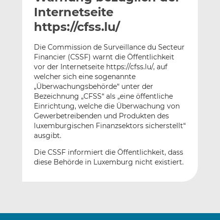
l
n
c
Internetseite
a
k
e
https://cfss.lu/
n
e
b
d
o
Die Commission de Surveillance du Secteur
I
o
Financier (CSSF) warnt die Öffentlichkeit
n
k
vor der Internetseite https://cfss.lu/, auf
t
t
welcher sich eine sogenannte
„Überwachungsbehörde“ unter der
e
e
Bezeichnung „CFSS“ als „eine öffentliche
i
i
Einrichtung, welche die Überwachung von
l
l
Gewerbetreibenden und Produkten des
e
e
luxemburgischen Finanzsektors sicherstellt“
n
n
ausgibt.
Die CSSF informiert die Öffentlichkeit, dass
diese Behörde in Luxemburg nicht existiert.