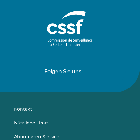
Folgen Sie uns
Folgen
Folgen
Sie
Sie
uns
uns
auf
auf
LinkedIn
Vimeo
Kontakt
Nützliche Links
Abonnieren Sie sich