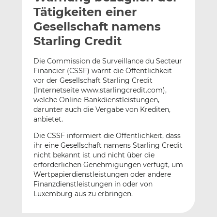
l
n
c
Tätigkeiten einer
a
k
e
Gesellschaft namens
n
e
b
Starling Credit
d
o
I
o
Die Commission de Surveillance du Secteur
n
k
Financier (CSSF) warnt die Öffentlichkeit
t
t
vor der Gesellschaft Starling Credit
e
e
(Internetseite www.starlingcredit.com),
i
i
welche Online-Bankdienstleistungen,
l
l
darunter auch die Vergabe von Krediten,
e
e
anbietet.
n
n
Die CSSF informiert die Öffentlichkeit, dass
ihr eine Gesellschaft namens Starling Credit
nicht bekannt ist und nicht über die
erforderlichen Genehmigungen verfügt, um
Wertpapierdienstleistungen oder andere
Finanzdienstleistungen in oder von
Luxemburg aus zu erbringen.