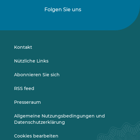
Folgen Sie uns
Folgen
Folgen
Sie
Sie
uns
uns
auf
auf
LinkedIn
Vimeo
Kontakt
Nützliche Links
Abonnieren Sie sich
RSS feed
Presseraum
Allgemeine Nutzungsbedingungen und
Datenschutzerklärung
Cookies bearbeiten