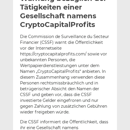
l
n
c
Tätigkeiten einer
a
k
e
Gesellschaft namens
n
e
b
CryptoCapitalProfits
d
o
I
o
Die Commission de Surveillance du Secteur
n
k
Financier (CSSF) warnt die Öffentlichkeit
t
t
vor der Internetseite
e
e
https://cryptocapitalprofits.com/ sowie vor
i
i
unbekannten Personen, die
l
l
Wertpapierdienstleistungen unter dem
e
e
Namen „CryptoCapitalProfits“ anbieten. In
diesem Zusammenhang verwenden diese
n
n
Personen rechtsmissbräuchlich und in
betrügerischer Absicht den Namen der
CSSF und geben vor, dass die CSSF
investierte Gelder eingefroren und nur
gegen Zahlung von zusätzlichen Gebühren
wieder freigeben würde.
Die CSSF informiert die Öffentlichkeit, dass
ihr eine Gesellschaft namens