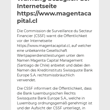
l
n
c
Internetseite
a
k
e
https://www.magentaca
n
e
b
pital.cl
d
o
I
o
Die Commission de Surveillance du Secteur
n
k
Financier (CSSF) warnt die Öffentlichkeit
t
t
vor der Internetseite
e
e
https://www.magentacapital.cl, auf welcher
i
i
eine unbekannte Gesellschaft
l
l
Wertpapierdienstleistungen unter dem
e
e
Namen Magenta Capital Management
(Santiago de Chile) anbietet und dabei den
n
n
Namen des Kreditinstituts Swissquote Bank
Europe S.A. rechtsmissbräuchlich
verwendet.
Die CSSF informiert die Öffentlichkeit, dass
die Bank luxemburgischen Rechts
Swissquote Bank Europe S.A., welche in
Luxemburg ordnungsgemäß genehmigt ist
und der Aufsicht der CSSF unterliegt, in