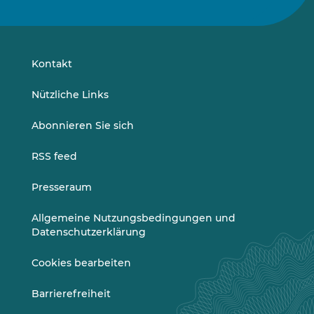
Sie
Sie
uns
uns
auf
auf
LinkedIn
Vimeo
Kontakt
Nützliche Links
Abonnieren Sie sich
RSS feed
Presseraum
Allgemeine Nutzungsbedingungen und
Datenschutzerklärung
Cookies bearbeiten
Barrierefreiheit