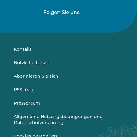
Folgen Sie uns
Folgen
Folgen
Sie
Sie
uns
uns
auf
auf
LinkedIn
Vimeo
Kontakt
Nützliche Links
Abonnieren Sie sich
RSS feed
Presseraum
Allgemeine Nutzungsbedingungen und
Datenschutzerklärung
Cookies bearbeiten