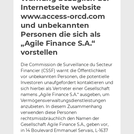
l
n
c
Internetseite website
a
k
e
www.access-orcd.com
n
e
b
und unbekannten
d
o
I
o
Personen die sich als
n
k
„Agile Finance S.A.“
t
t
vorstellen
e
e
i
i
Die Commission de Surveillance du Secteur
l
l
Financier (CSSF) warnt die Öffentlichkeit
e
e
vor unbekannten Personen, die potentielle
n
n
Investoren unaufgefordert kontaktieren und
sich hierbei als Vertreter einer Gesellschaft
namens „Agile Finance S.A.“ ausgeben, um
Vermögensverwaltungsdienstleistungen
anzubieten. In diesem Zusammenhang
verwenden diese Personen
rechtsmissbräuchlich den Namen der
Gesellschaft Agile Finance S.A., geben vor,
in 14 Boulevard Emmanuel Servais, L-1637