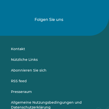
Folgen Sie uns
Folgen
Folgen
Sie
Sie
uns
uns
auf
auf
LinkedIn
Vimeo
Kontakt
Nützliche Links
Abonnieren Sie sich
RSS feed
Presseraum
Allgemeine Nutzungsbedingungen und
Datenschutzerklärung