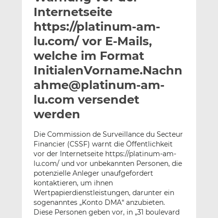
l
n
c
Internetseite
a
k
e
https://platinum-am-
n
e
b
lu.com/ vor E-Mails,
d
o
I
o
welche im Format
n
k
InitialenVorname.Nachn
t
t
ahme@platinum-am-
e
e
lu.com versendet
i
i
l
l
werden
e
e
n
n
Die Commission de Surveillance du Secteur
Financier (CSSF) warnt die Öffentlichkeit
vor der Internetseite https://platinum-am-
lu.com/ und vor unbekannten Personen, die
potenzielle Anleger unaufgefordert
kontaktieren, um ihnen
Wertpapierdienstleistungen, darunter ein
sogenanntes „Konto DMA“ anzubieten.
Diese Personen geben vor, in „31 boulevard