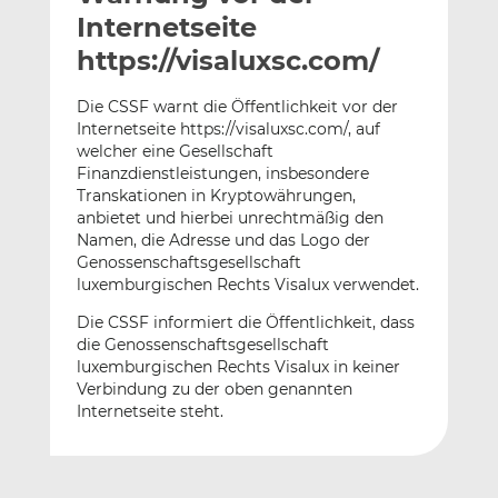
l
n
c
Internetseite
a
k
e
https://visaluxsc.com/
n
e
b
d
o
Die CSSF warnt die Öffentlichkeit vor der
I
o
Internetseite https://visaluxsc.com/, auf
n
k
welcher eine Gesellschaft
t
t
Finanzdienstleistungen, insbesondere
Transkationen in Kryptowährungen,
e
e
anbietet und hierbei unrechtmäßig den
i
i
Namen, die Adresse und das Logo der
l
l
Genossenschaftsgesellschaft
e
e
luxemburgischen Rechts Visalux verwendet.
n
n
Die CSSF informiert die Öffentlichkeit, dass
die Genossenschaftsgesellschaft
luxemburgischen Rechts Visalux in keiner
Verbindung zu der oben genannten
Internetseite steht.