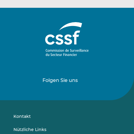
Folgen Sie uns
Folgen
Folgen
Sie
Sie
uns
uns
auf
auf
LinkedIn
Vimeo
Kontakt
Nützliche Links