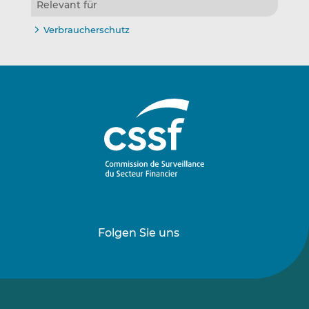
Relevant für
Verbraucherschutz
Folgen Sie uns
Folgen
Folgen
Sie
Sie
uns
uns
auf
auf