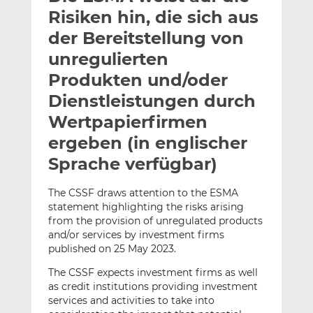
l
n
c
Risiken hin, die sich aus
a
k
e
der Bereitstellung von
n
e
b
unregulierten
d
o
I
o
Produkten und/oder
n
k
Dienstleistungen durch
t
t
Wertpapierfirmen
e
e
ergeben (in englischer
i
i
l
l
Sprache verfügbar)
e
e
n
n
The CSSF draws attention to the ESMA
statement highlighting the risks arising
from the provision of unregulated products
and/or services by investment firms
published on 25 May 2023.
The CSSF expects investment firms as well
as credit institutions providing investment
services and activities to take into