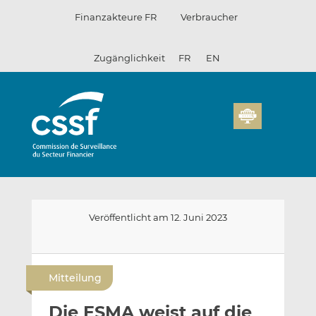
Zum
Finanzakteure FR
Verbraucher
Inhalt
Zugänglichkeit
FR
EN
Veröffentlicht am 12. Juni 2023
E
A
A
-
u
u
Mitteilung
m
f
f
a
L
F
Die ESMA weist auf die
i
i
a