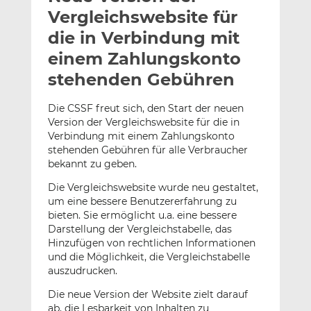
l
n
c
Vergleichswebsite für
a
k
e
die in Verbindung mit
n
e
b
einem Zahlungskonto
d
o
I
o
stehenden Gebühren
n
k
t
t
Die CSSF freut sich, den Start der neuen
Version der Vergleichswebsite für die in
e
e
Verbindung mit einem Zahlungskonto
i
i
stehenden Gebühren für alle Verbraucher
l
l
bekannt zu geben.
e
e
n
n
Die Vergleichswebsite wurde neu gestaltet,
um eine bessere Benutzererfahrung zu
bieten. Sie ermöglicht u.a. eine bessere
Darstellung der Vergleichstabelle, das
Hinzufügen von rechtlichen Informationen
und die Möglichkeit, die Vergleichstabelle
auszudrucken.
Die neue Version der Website zielt darauf
ab, die Lesbarkeit von Inhalten zu