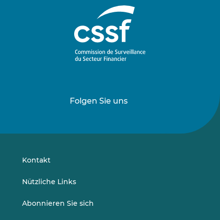
Folgen Sie uns
Folgen
Folgen
Sie
Sie
uns
uns
auf
auf
LinkedIn
Vimeo
Kontakt
Nützliche Links
Abonnieren Sie sich