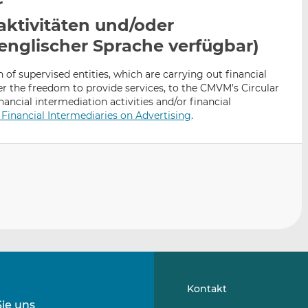
r
n
e
b
aktivitäten und/oder
d
o
I
o
englischer Sprache verfügbar)
n
k
t
t
 of supervised entities, which are carrying out financial
e
e
er the freedom to provide services, to the CMVM’s Circular
i
i
ancial intermediation activities and/or financial
 Financial Intermediaries on Advertising
.
l
l
e
e
n
n
Kontakt
Sie uns