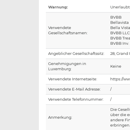
Warnung:
Unerlaubt
BVBB
Bellavista
Verwendete
Bella Vis
Gesellschaftsnamen:
BVBB LLC
BVBB Trea
BVBB Inv.
Angeblicher Gesellschaftssitz:
28, Grand
Genehmigungen in
Keine
Luxemburg:
Verwendete Internetseite:
https://ww
Verwendete E-Mail Adresse:
/
Verwendete Telefonnummer:
/
Die Gesell
über die 
Anmerkung:
andere Fi
erbringen