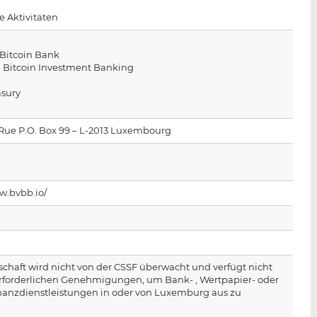
n
e
b
e Aktivitäten
d
o
I
o
n
k
 Bitcoin Bank
ta Bitcoin Investment Banking
t
t
e
e
sury
i
i
l
l
 Rue P.O. Box 99 – L-2013 Luxembourg
e
e
n
n
w.bvbb.io/
schaft wird nicht von der CSSF überwacht und verfügt nicht
erforderlichen Genehmigungen, um Bank- , Wertpapier- oder
nanzdienstleistungen in oder von Luxemburg aus zu
.