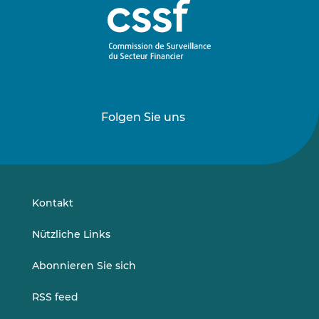
Folgen Sie uns
Folgen
Folgen
Sie
Sie
uns
uns
auf
auf
LinkedIn
Vimeo
Kontakt
Nützliche Links
Abonnieren Sie sich
RSS feed