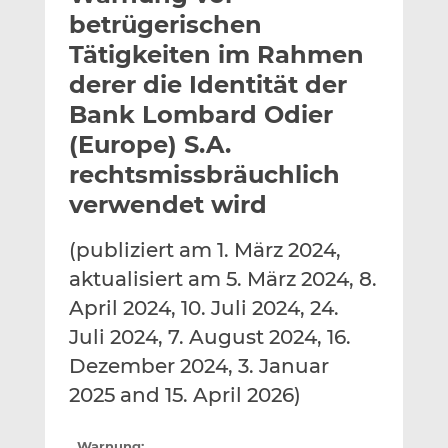
l
n
c
betrügerischen
a
k
e
Tätigkeiten im Rahmen
n
e
b
derer die Identität der
d
o
I
o
Bank Lombard Odier
n
k
(Europe) S.A.
t
t
rechtsmissbräuchlich
e
e
verwendet wird
i
i
l
l
e
e
(publiziert am 1. März 2024,
n
n
aktualisiert am 5. März 2024, 8.
April 2024, 10. Juli 2024, 24.
Juli 2024, 7. August 2024, 16.
Dezember 2024, 3. Januar
2025 and 15. April 2026)
Warnung: