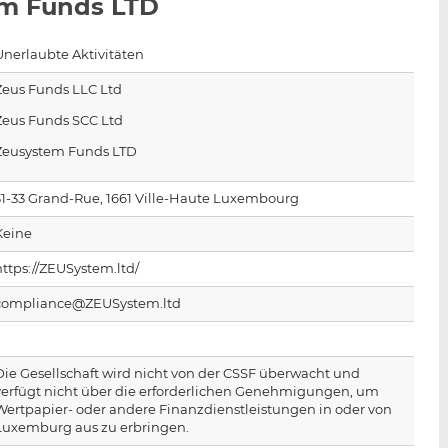
em Funds LTD
n
e
b
d
o
I
o
Unerlaubte Aktivitäten
n
k
Zeus Funds LLC Ltd
t
t
Zeus Funds SCC Ltd
e
e
i
i
Zeusystem Funds LTD
l
l
e
e
31-33 Grand-Rue, 1661 Ville-Haute Luxembourg
n
n
Keine
https://ZEUSystem.ltd/
compliance@ZEUSystem.ltd
Die Gesellschaft wird nicht von der CSSF überwacht und
verfügt nicht über die erforderlichen Genehmigungen, um
Wertpapier- oder andere Finanzdienstleistungen in oder von
Luxemburg aus zu erbringen.